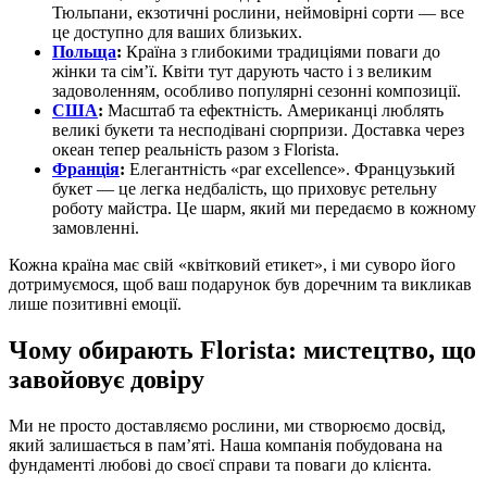
Тюльпани, екзотичні рослини, неймовірні сорти — все
це доступно для ваших близьких.
Польща
:
Країна з глибокими традиціями поваги до
жінки та сім’ї. Квіти тут дарують часто і з великим
задоволенням, особливо популярні сезонні композиції.
США
:
Масштаб та ефектність. Американці люблять
великі букети та несподівані сюрпризи. Доставка через
океан тепер реальність разом з Florista.
Франція
:
Елегантність «par excellence». Французький
букет — це легка недбалість, що приховує ретельну
роботу майстра. Це шарм, який ми передаємо в кожному
замовленні.
Кожна країна має свій «квітковий етикет», і ми суворо його
дотримуємося, щоб ваш подарунок був доречним та викликав
лише позитивні емоції.
Чому обирають Florista: мистецтво, що
завойовує довіру
Ми не просто доставляємо рослини, ми створюємо досвід,
який залишається в пам’яті. Наша компанія побудована на
фундаменті любові до своєї справи та поваги до клієнта.