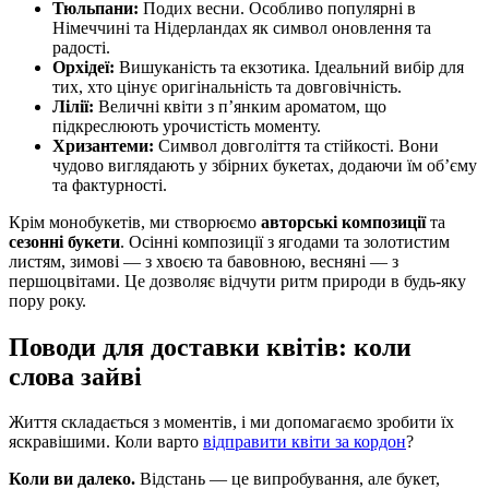
Тюльпани:
Подих весни. Особливо популярні в
Німеччині та Нідерландах як символ оновлення та
радості.
Орхідеї:
Вишуканість та екзотика. Ідеальний вибір для
тих, хто цінує оригінальність та довговічність.
Лілії:
Величні квіти з п’янким ароматом, що
підкреслюють урочистість моменту.
Хризантеми:
Символ довголіття та стійкості. Вони
чудово виглядають у збірних букетах, додаючи їм об’єму
та фактурності.
Крім монобукетів, ми створюємо
авторські композиції
та
сезонні букети
. Осінні композиції з ягодами та золотистим
листям, зимові — з хвоєю та бавовною, весняні — з
першоцвітами. Це дозволяє відчути ритм природи в будь-яку
пору року.
Поводи для доставки квітів: коли
слова зайві
Життя складається з моментів, і ми допомагаємо зробити їх
яскравішими. Коли варто
відправити квіти за кордон
?
Коли ви далеко.
Відстань — це випробування, але букет,