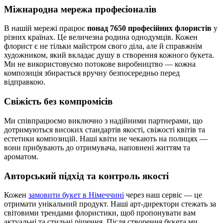
Міжнародна мережа професіоналів
В нашій мережі працює
понад 7650 професійних флористів
у
різних країнах. Це величезна родина однодумців. Кожен
флорист є не тільки майстром свого діла, але й справжнім
художником, який вкладає душу в створення кожного букета.
Ми не використовуємо потокове виробництво — кожна
композиція збирається вручну безпосередньо перед
відправкою.
Свіжість без компромісів
Ми співпрацюємо виключно з надійними партнерами, що
дотримуються високих стандартів якості, свіжості квітів та
естетики композицій. Наші квіти не чекають на полицях —
вони прибувають до отримувача, наповнені життям та
ароматом.
Авторський підхід та контроль якості
Кожен
замовити букет в Німеччині
через наш сервіс — це
отримати унікальний продукт. Наші арт-директори стежать за
світовими трендами флористики, щоб пропонувати вам
актуальні та стильні рішення. Після створення букета ми