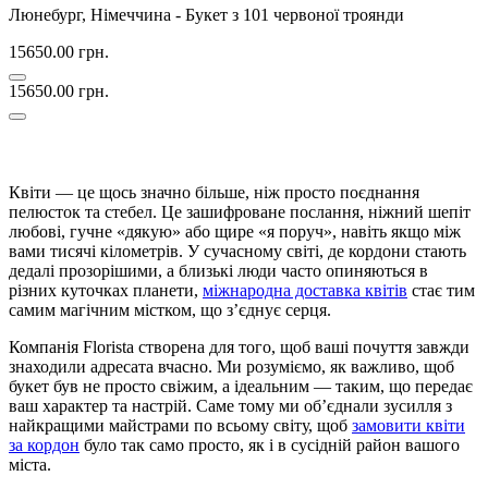
Люнебург, Німеччина - Букет з 101 червоної троянди
15650.00 грн.
15650.00 грн.
Квіти — це щось значно більше, ніж просто поєднання
пелюсток та стебел. Це зашифроване послання, ніжний шепіт
любові, гучне «дякую» або щире «я поруч», навіть якщо між
вами тисячі кілометрів. У сучасному світі, де кордони стають
дедалі прозорішими, а близькі люди часто опиняються в
різних куточках планети,
міжнародна доставка квітів
стає тим
самим магічним містком, що з’єднує серця.
Компанія Florista створена для того, щоб ваші почуття завжди
знаходили адресата вчасно. Ми розуміємо, як важливо, щоб
букет був не просто свіжим, а ідеальним — таким, що передає
ваш характер та настрій. Саме тому ми об’єднали зусилля з
найкращими майстрами по всьому світу, щоб
замовити квіти
за кордон
було так само просто, як і в сусідній район вашого
міста.