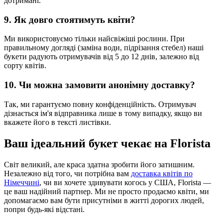
дотримані.
9. Як довго стоятимуть квіти?
Ми використовуємо тільки найсвіжіші рослини. При
правильному догляді (заміна води, підрізання стебел) наші
букети радують отримувачів від 5 до 12 днів, залежно від
сорту квітів.
10. Чи можна замовити анонімну доставку?
Так, ми гарантуємо повну конфіденційність. Отримувач
дізнається ім'я відправника лише в тому випадку, якщо ви
вкажете його в тексті листівки.
Ваш ідеальний букет чекає на Florista
Світ великий, але краса здатна зробити його затишним.
Незалежно від того, чи потрібна вам
доставка квітів по
Німеччині
, чи ви хочете здивувати когось у США, Florista —
це ваш надійний партнер. Ми не просто продаємо квіти, ми
допомагаємо вам бути присутніми в житті дорогих людей,
попри будь-які відстані.