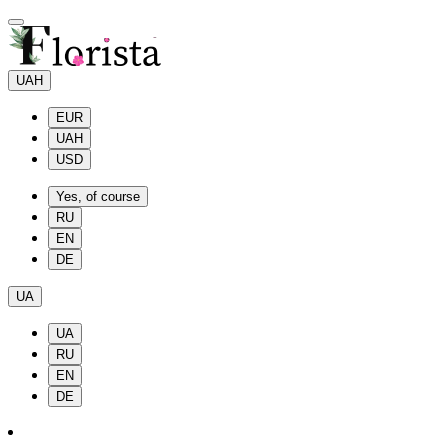
UAH
EUR
UAH
USD
Yes, of course
RU
EN
DE
UA
UA
RU
EN
DE