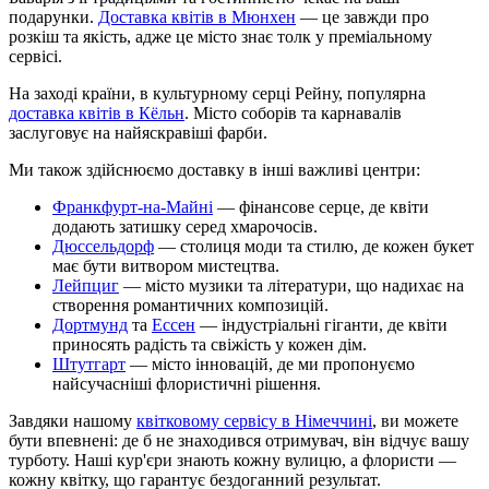
подарунки.
Доставка квітів в Мюнхен
— це завжди про
розкіш та якість, адже це місто знає толк у преміальному
сервісі.
На заході країни, в культурному серці Рейну, популярна
доставка квітів в Кёльн
. Місто соборів та карнавалів
заслуговує на найяскравіші фарби.
Ми також здійснюємо доставку в інші важливі центри:
Франкфурт-на-Майні
— фінансове серце, де квіти
додають затишку серед хмарочосів.
Дюссельдорф
— столиця моди та стилю, де кожен букет
має бути витвором мистецтва.
Лейпциг
— місто музики та літератури, що надихає на
створення романтичних композицій.
Дортмунд
та
Ессен
— індустріальні гіганти, де квіти
приносять радість та свіжість у кожен дім.
Штутгарт
— місто інновацій, де ми пропонуємо
найсучасніші флористичні рішення.
Завдяки нашому
квітковому сервісу в Німеччині
, ви можете
бути впевнені: де б не знаходився отримувач, він відчує вашу
турботу. Наші кур'єри знають кожну вулицю, а флористи —
кожну квітку, що гарантує бездоганний результат.