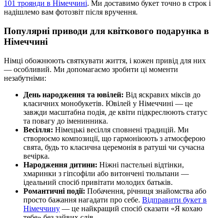
101 троянди в Німеччині
. Ми доставимо букет точно в строк і
надішлемо вам фотозвіт після вручення.
Популярні приводи для квіткового подарунка в
Німеччині
Німці обожнюють святкувати життя, і кожен привід для них
— особливий. Ми допомагаємо зробити ці моменти
незабутніми:
День народження та ювілей:
Від яскравих міксів до
класичних монобукетів. Ювілей у Німеччині — це
завжди масштабна подія, де квіти підкреслюють статус
та повагу до іменинника.
Весілля:
Німецькі весілля сповнені традицій. Ми
створюємо композиції, що гармоніюють з атмосферою
свята, будь то класична церемонія в ратуші чи сучасна
вечірка.
Народження дитини:
Ніжні пастельні відтінки,
хмаринки з гіпсофіли або витончені тюльпани —
ідеальний спосіб привітати молодих батьків.
Романтичні події:
Побачення, річниця знайомства або
просто бажання нагадати про себе.
Відправити букет в
Німеччину
— це найкращий спосіб сказати «Я кохаю
тебе» без зайвих слів.