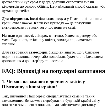
доставлений кур'єром у двері, здатний скоротити тисячі
кілометрів до одного обійму. Це найкращий спосіб сказати: «Я
думаю про тебе».
Для підтримки.
Іноді близьким людям у Німеччині чи іншій
країні буває важко. Квіти без приводу — це потужний
антидепресант та знак того, що вони не самі.
На знак вдячності.
Лікарю, вчителю, бізнес-партнеру або
мамі. Вдячність, втілена у квітах, завжди сприймається
тепліше.
Для створення атмосфери.
Якщо ви знаєте, що у близької
людини важлива вечеря або новосілля, букет стане ідеальним
доповненням до інтер'єру та настрою.
FAQ: Відповіді на популярні запитання
1. Чи можна замовити доставку квітів у
Німеччину з іншої країни?
Так, звичайно! Наш сервіс спеціалізується саме на таких
замовленнях. Ви можете перебувати в будь-якій країні світу,
оплатити замовлення онлайн, а ми забезпечимо доставку