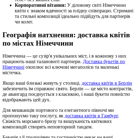
Корпоративні вітання:
У діловому світі Німеччини
квіти є знаком вдячності за плідну співпрацю. Стримані
та стильні композиції ідеально підійдуть для партнерів
чи колег.
Географія натхнення: доставка квітів
по містах Німеччини
Німеччина — це сузір'я унікальних міст, і в кожному з них
працюють наші талановиті партнери.
Доставка букетів по
Німеччині
охоплює всі ключові мегаполіси та маленькі
містечка.
Якщо ваші близькі живуть у столиці,
доставка квітів в Берлін
забезпечить їм справжнє свято. Берлін — це місто контрастів,
де авангард поєднується з класикою, і наші букети повністю
відображають цей дух.
Для мешканців портового та елегантного півночі ми
пропонуємо таку послугу, як
доставка квітів в Гамбург
.
Свіжість морського бризу та вишуканість квіткових
композицій створять неповторний тандем.
Баварія з її традиціями та гостинністю чекає на ваші