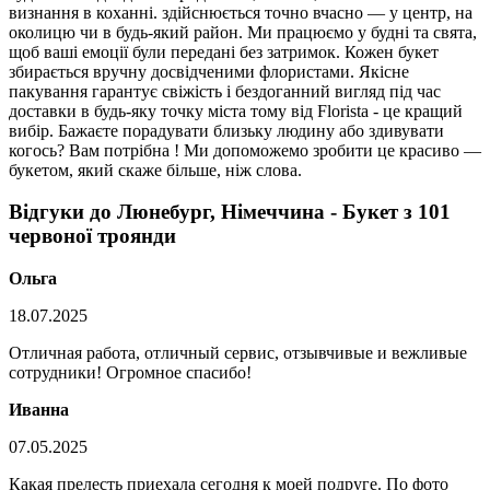
визнання в коханні. здійснюється точно вчасно — у центр, на
околицю чи в будь-який район. Ми працюємо у будні та свята,
щоб ваші емоції були передані без затримок. Кожен букет
збирається вручну досвідченими флористами. Якісне
пакування гарантує свіжість і бездоганний вигляд під час
доставки в будь-яку точку міста тому від Florista - це кращий
вибір. Бажаєте порадувати близьку людину або здивувати
когось? Вам потрібна ! Ми допоможемо зробити це красиво —
букетом, який скаже більше, ніж слова.
Відгуки до Люнебург, Німеччина - Букет з 101
червоної троянди
Ольга
18.07.2025
Отличная работа, отличный сервис, отзывчивые и вежливые
сотрудники! Огромное спасибо!
Иванна
07.05.2025
Какая прелесть приехала сегодня к моей подруге. По фото