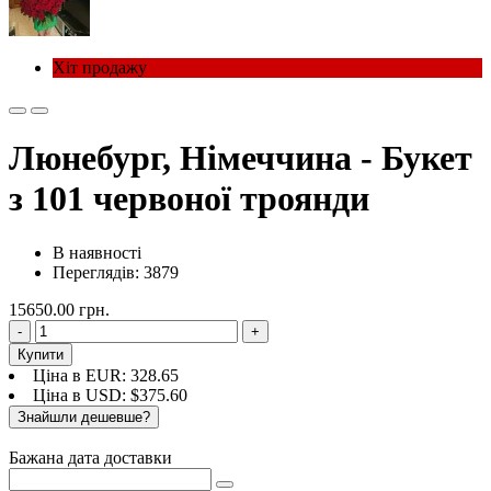
Хіт продажу
Люнебург, Німеччина - Букет
з 101 червоної троянди
В наявності
Переглядiв: 3879
15650.00 грн.
-
+
Купити
Ціна в EUR: 328.65
Ціна в USD: $375.60
Знайшли дешевше?
Бажана дата доставки