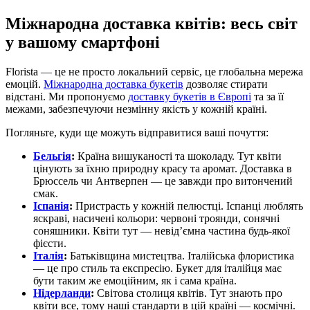
Міжнародна доставка квітів: весь світ
у вашому смартфоні
Florista — це не просто локальний сервіс, це глобальна мережа
емоцій.
Міжнародна доставка букетів
дозволяє стирати
відстані. Ми пропонуємо
доставку букетів в Європі
та за її
межами, забезпечуючи незмінну якість у кожній країні.
Погляньте, куди ще можуть відправитися ваші почуття:
Бельгія
:
Країна вишуканості та шоколаду. Тут квіти
цінують за їхню природну красу та аромат. Доставка в
Брюссель чи Антверпен — це завжди про витончений
смак.
Іспанія
:
Пристрасть у кожній пелюстці. Іспанці люблять
яскраві, насичені кольори: червоні троянди, сонячні
соняшники. Квіти тут — невід’ємна частина будь-якої
фієсти.
Італія
:
Батьківщина мистецтва. Італійська флористика
— це про стиль та експресію. Букет для італійця має
бути таким же емоційним, як і сама країна.
Нідерланди
:
Світова столиця квітів. Тут знають про
квіти все, тому наші стандарти в цій країні — космічні.