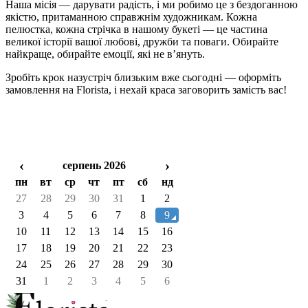
Наша місія — дарувати радість, і ми робимо це з бездоганною
якістю, притаманною справжнім художникам. Кожна
пелюстка, кожна стрічка в нашому букеті — це частина
великої історії вашої любові, дружби та поваги. Обирайте
найкраще, обирайте емоції, які не в’януть.
Зробіть крок назустріч близьким вже сьогодні — оформіть
замовлення на Florista, і нехай краса заговорить замість вас!
‹
›
серпень 2026
пн
вт
ср
чт
пт
сб
нд
27
28
29
30
31
1
2
3
4
5
6
7
8
9
10
11
12
13
14
15
16
17
18
19
20
21
22
23
24
25
26
27
28
29
30
31
1
2
3
4
5
6