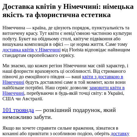
Доставка квітів у Німеччині: німецька
якість та флористична естетика
Німеччина — країна, де цінують порядок, пунктуальність та
витончену красу. Тут квіти є невід’ємною частиною культури
побуту. Букет на обідньому столі, квітуче підвіконня або
вишукана композиція в офісі — це норма життя. Саме тому
доставка квітів у Німеччині
від Florista відповідає найвищим
стандартам європейського сервісу.
Ми знаємо, що кожен регіон Німеччини має свій характер, і
наші флористи враховують ці особливості. Від стриманого
півночі до емоційного півдня — ваші
квіти з доставкою в
Німеччині
будуть доставлені саме в той момент, коли вони
найбільше потрібні. Наш сервіс дозволяє
замовити квіти в
Німеччині
, перебуваючи в будь-якій точці світу: в Україні,
США чи Австралії.
101 троянда
— розкішний подарунок, який
неможливо забути.
Якщо ви хочете справити сильне враження, зізнатися в
коханні або привітати з особливою подією, оберіть
доставку