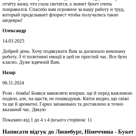
отчёту вижу, что глаза светятся, а значит букет очень
понравился. Спасибо вам огромное за вашу работу и труд,
который проделывает флорист чтобы получались такие
шедевры!
Олександр
14.03.2025
Добрий день. Хочу подякувати Вам за досконало виконану
роботу. З ті позитивні емоції в цей не простий час. Все було
класно. Дуже вдячний Вам.
Назар
06.11.2024
Рози - бомба! Боявся замовляти вперше, ще й перед важливою
подією, але, на щастя, не пошкодував. Квіти видно, що свіжі
та ще й ароматні. Гарно запаковано та доставлено в точно
вказаний час. Дякую
Показано від 1 до 4 з 4 (всього сторінок: 1)
Написати відгук до Люнебург, Німеччина - Букет